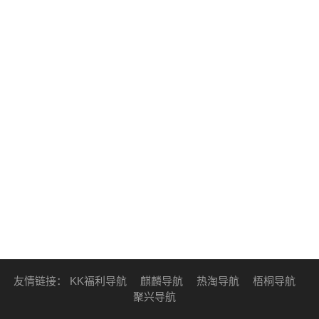
友情链接：
KK福利导航
麒麟导航
热淘导航
梧桐导航
聚兴导航